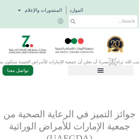
خطي
الموارد
المنشورات والإعلام
لى
Search
لمحتوى
يسرنا أن نعلن أن جمعية الإمارات للأمراض الجينية ستكون منظِّمًا مشاركًا في المؤتمر الدولي للطب والعلوم الحيوية ٢٠٢٦ في جامعة زايد في دبي الذي يقام من 13 حتى 15 فبراير، ويشكل حدثا
تواصل معنا
جوائز التميز في الرعاية الصحية من
جمعية الإمارات للأمراض الوراثية
(UAEGDA)