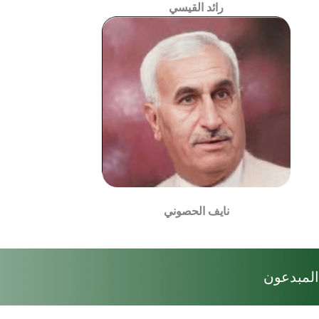
رائد القيسي
نايف الحصوني
المبدعون