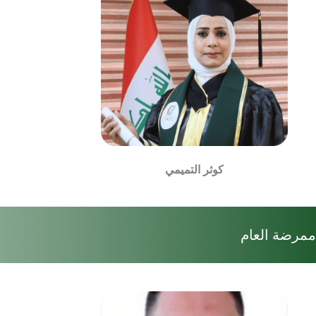
كوثر التميمي
ممرضة العام