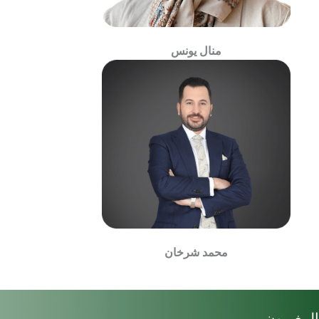
منال يونس
محمد شرخان
المغيرون