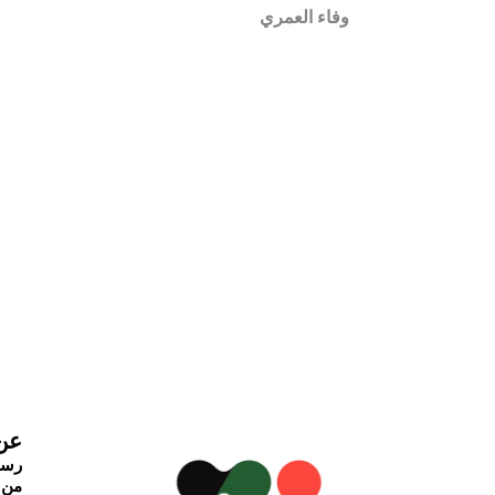
وفاء العمري
عن 
رسا
من 